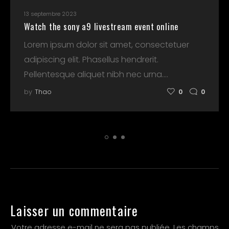
13 septembre 2023
Watch the sony a9 livestream event online
Lorem ipsum dolor sit amet, consectetuer
adipiscing elit. Phasellus hendrerit.
Pellentesque aliquet nibh nec urna.…
by
Thao
0
0
Laisser un commentaire
Votre adresse e-mail ne sera pas publiée.
Les champs