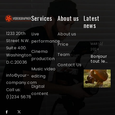
Services
About us
Latest
news
1233 20th
Live
About us
Street N.W.
performance
Price
MAR 10/
Suite 400.
2024
Cinema
Team
Washington
Bonjour
production
tout le
D.C.20036
Contact Us
monde !
Music video
info©your-
editing
company.com
Digital
Call us:
content
(1)234 5678