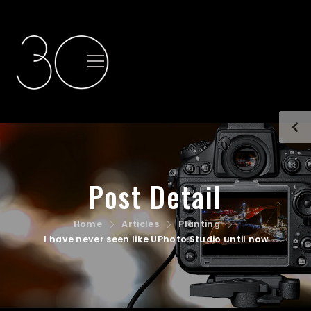
Post Detail
Home
Articles
Planting
I have never seen like UPhoto Studio until now