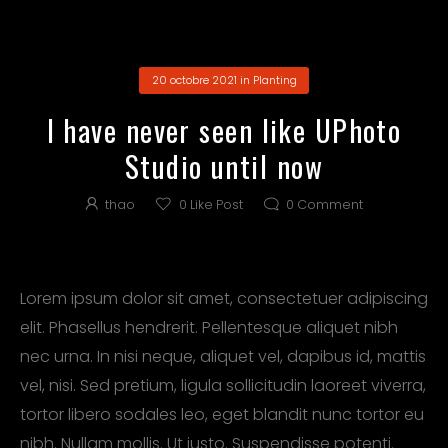
20 octobre 2021
in
Planting
I have never seen like UPhoto
Studio until now
thao
0
Like Post
0
Comment
Lorem ipsum dolor sit amet, consectetuer adipiscing
elit. Phasellus hendrerit. Pellentesque aliquet nibh
nec urna. In nisi neque, aliquet vel, dapibus id, mattis
vel, nisi. Sed pretium, ligula sollicitudin laoreet viverra,
tortor libero sodales leo, eget blandit nunc tortor eu
nibh. Nullam mollis. Ut justo. Suspendisse potenti.