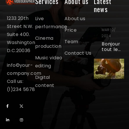
Services
About us
Latest
news
1233 20th
Live
About us
Street N.W.
performance
Price
MAR 10/
Suite 400.
2024
Cinema
Team
Washington
Bonjour
production
tout le
D.C.20036
Contact Us
monde !
Music video
info©your-
editing
company.com
Digital
Call us:
content
(1)234 5678